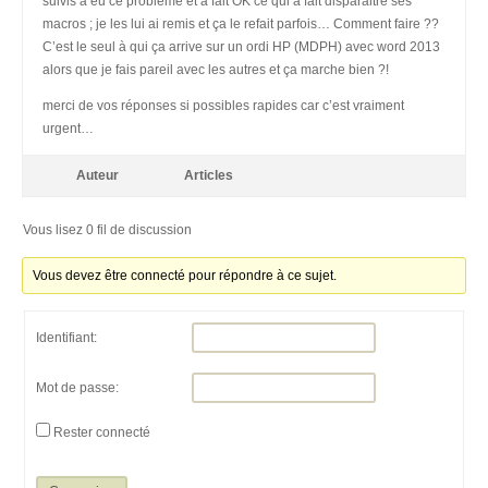
suivis a eu ce problème et a fait OK ce qui a fait disparaitre ses
macros ; je les lui ai remis et ça le refait parfois… Comment faire ??
C’est le seul à qui ça arrive sur un ordi HP (MDPH) avec word 2013
alors que je fais pareil avec les autres et ça marche bien ?!
merci de vos réponses si possibles rapides car c’est vraiment
urgent…
Auteur
Articles
Vous lisez 0 fil de discussion
Vous devez être connecté pour répondre à ce sujet.
Identifiant:
Mot de passe:
Rester connecté