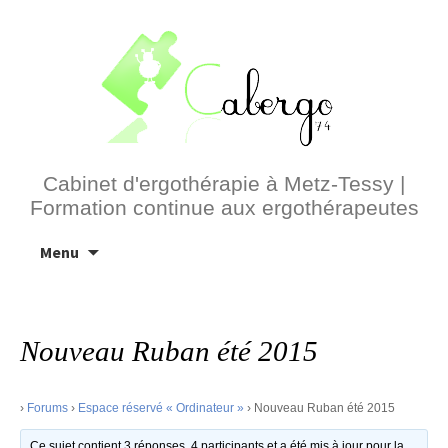
Cabinet d'ergothérapie à Metz-Tessy |
Formation continue aux ergothérapeutes
Aller
Menu
au
contenu
Nouveau Ruban été 2015
›
Forums
›
Espace réservé « Ordinateur »
›
Nouveau Ruban été 2015
Ce sujet contient 3 réponses, 4 participants et a été mis à jour pour la