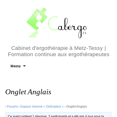
Cabinet d'ergothérapie à Metz-Tessy |
Formation continue aux ergothérapeutes
Aller
Menu
au
contenu
Onglet Anglais
›
Forums
›
Espace réservé « Ordinateur »
›
Onglet Anglais
Ce sujet contient 1 réponse, 2 participants et a été mis à jour pour la