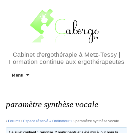
Cabinet d'ergothérapie à Metz-Tessy |
Formation continue aux ergothérapeutes
Aller
Menu
au
contenu
paramètre synthèse vocale
›
Forums
›
Espace réservé « Ordinateur »
›
paramètre synthèse vocale
Ce sujet contient 1 réponse, 2 participants et a été mis à jour pour la