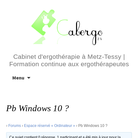
Cabinet d'ergothérapie à Metz-Tessy |
Formation continue aux ergothérapeutes
Aller
Menu
au
contenu
Pb Windows 10 ?
›
Forums
›
Espace réservé « Ordinateur »
›
Pb Windows 10 ?
Ce sujet contient 0 réponse, 1 participant et a été mis à jour pour la