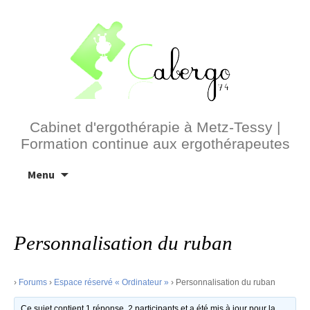
Cabinet d'ergothérapie à Metz-Tessy |
Formation continue aux ergothérapeutes
Aller
Menu
au
contenu
Personnalisation du ruban
›
Forums
›
Espace réservé « Ordinateur »
›
Personnalisation du ruban
Ce sujet contient 1 réponse, 2 participants et a été mis à jour pour la