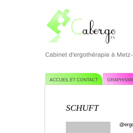
Cabinet d'ergothérapie à Metz
Aller
ACCUEIL ET CONTACT
GRAPHISM
au
contenu
SCHUFT
@erg