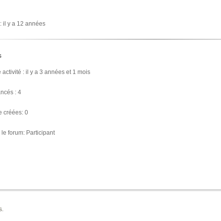
 : il y a 12 années
s
activité : il y a 3 années et 1 mois
ancés : 4
 créées: 0
 le forum: Participant
s
.