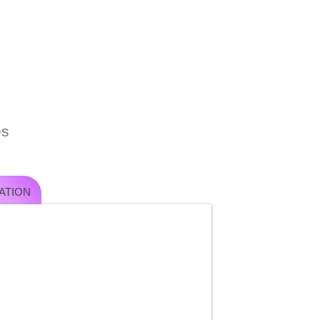
es
ATION