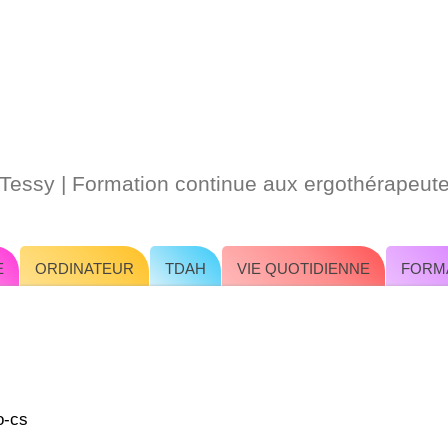
-Tessy | Formation continue aux ergothérapeut
E
ORDINATEUR
TDAH
VIE QUOTIDIENNE
FORM
o-cs