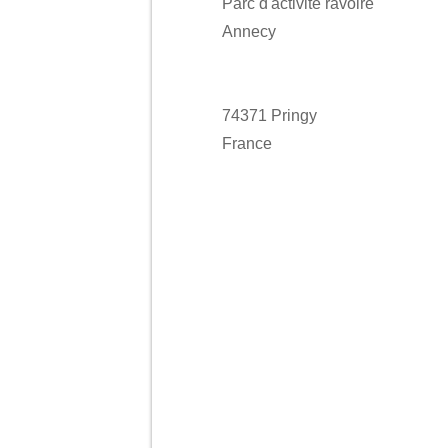
Parc d'activité ravoire
Annecy
74371 Pringy
France