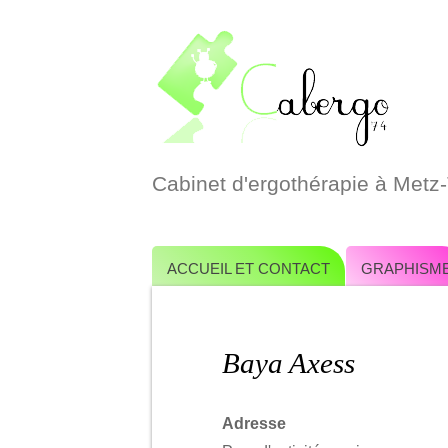
Cabinet d'ergothérapie à Metz
Aller
ACCUEIL ET CONTACT
GRAPHISM
au
contenu
Baya Axess
Adresse