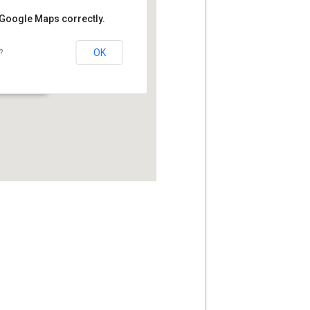
 Google Maps correctly.
OK
?
avoire - Annecy