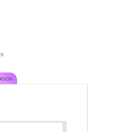
es
ATION