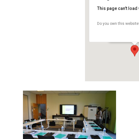
This page can't load
Do you own this website
Baya Axess
Parc d'activité r
Événements